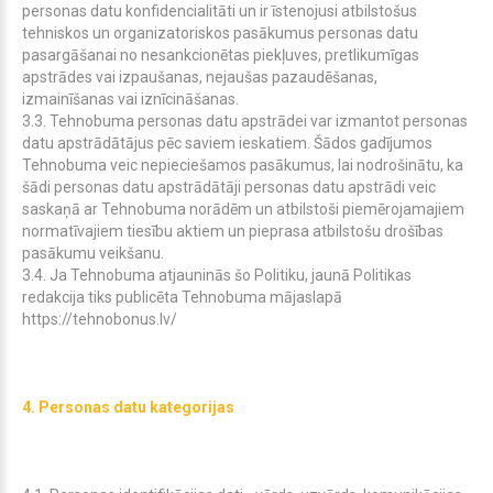
personas datu konfidencialitāti un ir īstenojusi atbilstošus
tehniskos un organizatoriskos pasākumus personas datu
pasargāšanai no nesankcionētas piekļuves, pretlikumīgas
apstrādes vai izpaušanas, nejaušas pazaudēšanas,
izmainīšanas vai iznīcināšanas.
3.3.
Tehnobuma
personas datu apstrādei var izmantot personas
datu apstrādātājus pēc saviem ieskatiem. Šādos gadījumos
Tehnobuma
veic nepieciešamos pasākumus, lai nodrošinātu, ka
šādi personas datu apstrādātāji personas datu apstrādi veic
saskaņā ar
Tehnobuma
norādēm un atbilstoši piemērojamajiem
normatīvajiem tiesību aktiem un pieprasa atbilstošu drošības
pasākumu veikšanu.
3.4. Ja
Tehnobuma
atjauninās šo Politiku, jaunā Politikas
redakcija tiks publicēta
Tehnobuma
mājaslapā
https://tehnobonus.lv/
4.
Personas datu kategorijas