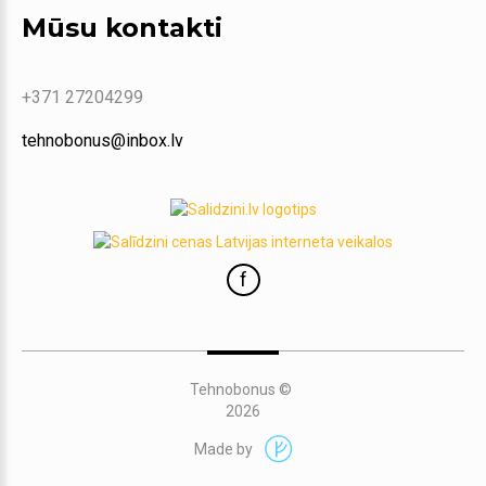
Mūsu kontakti
+371 27204299
tehnobonus@inbox.lv
f
Tehnobonus
©
2026
Made by