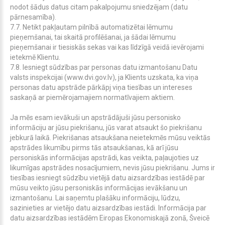
nodot šādus datus citam pakalpojumu sniedzējam (datu
pārnesamība).
7.
7
. Netikt pakļautam pilnībā automatizētai lēmumu
pieņemšanai, tai skaitā profilēšanai, ja šādai lēmumu
pieņemšanai ir tiesiskās sekas vai kas līdzīgā veidā ievērojami
ietekmē Klientu.
7.8.
Iesniegt sūdzības par personas datu izmantošanu Datu
valsts inspekcijai (www.dvi.gov.lv), ja Klients uzskata, ka viņa
personas datu apstrāde pārkāpj viņa tiesības un intereses
saskaņā ar piemērojamajiem normatīvajiem aktiem.
Ja mēs esam ievākuši un apstrādājuši jūsu personisko
informāciju ar jūsu piekrišanu, jūs varat atsaukt šo piekrišanu
jebkurā laikā. Piekrišanas atsaukšana neietekmēs mūsu veiktās
apstrādes likumību pirms tās atsaukšanas, kā arī jūsu
personiskās informācijas apstrādi, kas veikta, paļaujoties uz
likumīgas apstrādes nosacījumiem, nevis jūsu piekrišanu. Jums ir
tiesības iesniegt sūdzību vietējā datu aizsardzības iestādē par
mūsu veikto jūsu personiskās informācijas ievākšanu un
izmantošanu. Lai saņemtu plašāku informāciju, lūdzu,
sazinieties ar vietējo datu aizsardzības iestādi. Informācija par
datu aizsardzības iestādēm Eiropas Ekonomiskajā zonā, Šveicē