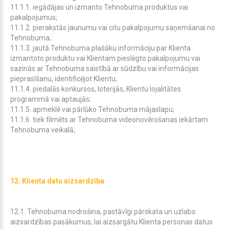
11.1.1. iegādājas un izmanto Tehnobuma produktus vai
pakalpojumus;
11.1.2. pierakstās jaunumu vai citu pakalpojumu saņemšanai no
Tehnobuma;
11.1.3. jautā Tehnobuma plašāku informāciju par Klienta
izmantoto produktu vai Klientam pieslēgto pakalpojumu vai
sazinās ar Tehnobuma saistībā ar sūdzību vai informācijas
pieprasīšanu, identificējot Klientu;
11.1.4. piedalās konkursos, loterijās, Klientu lojalitātes
programmā vai aptaujās;
11.1.5. apmeklē vai pārlūko Tehnobuma mājaslapu;
11.1.6. tiek filmēts ar Tehnobuma videonovērošanas iekārtam
Tehnobuma veikal
ā
;
12. Klienta datu aizsardzība
12.1. Tehnobuma nodrošina, pastāvīgi pārskata un uzlabo
aizsardzības pasākumus, lai aizsargātu Klienta personas datus