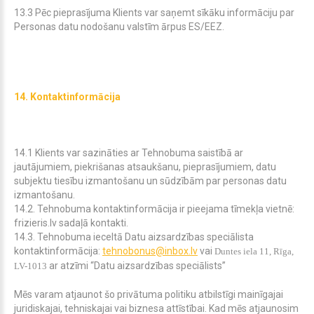
13.3 Pēc pieprasījuma Klients var saņemt sīkāku informāciju par
Personas datu nodošanu valstīm ārpus ES/EEZ.
14. Kontaktinformācija
14.1 Klients var sazināties ar Tehnobuma saistībā ar
jautājumiem, piekrišanas atsaukšanu, pieprasījumiem, datu
subjektu tiesību izmantošanu un sūdzībām par personas datu
izmantošanu.
14.2. Tehnobuma kontaktinformācija ir pieejama tīmekļa vietnē:
frizieris.lv sadaļā kontakti.
14.3. Tehnobuma ieceltā Datu aizsardzības speciālista
kontaktinformācija:
tehnobonus@inbox.lv
vai
Duntes iela 11, Rīga,
ar atzīmi “Datu aizsardzības speciālists”
LV-1013
M
ēs varam atjaunot šo privātuma politiku atbilstīgi mainīgajai
juridiskajai, tehniskajai vai biznesa attīstībai. Kad mēs atjaunosim