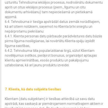
uzturētu Tehnobuma iekšējos procesus, nodrošinātu dokumentu
apriti un citus iekšējos procesus (piem., līgumu un citu
dokumentu arhivēšanu) tam nepieciešamā un pietiekamā
apjomā.
6.4. Tehnobuma ir tiesīga apstrādāt datus zemāk norādītajiem,
kā arī citiem nolūkiem, saņemot no Klienta brīvi sniegtu un
nepārprotamu piekrišanu:
6.4.1. Klienta personas datu pārbaude parādvēstures datu bāzēs
pirms līguma noslēgšanas, lai novērtētu Klienta spēju izpildīt
līguma saistības,
6.4.2. Tehnobuma tēla popularizēšanai tirgū, sūtot Klientam
novēlējumus svētkos, piešķirot bonusus, organizējot aptaujas
klientu apmierinātības, esošo produktu un pakalpojumu
uzlabošanai, kā arī jaunu produktu izveidei.
7.
Klienta, kā datu subjekta tiesības
Klientam (datu subjektam) ir tiesības attiecībā uz savu datu
apstrādi, kas saskaņā ar piemērojamiem normatīvajiem aktiem ir