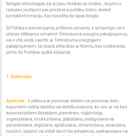
līdzīgas tehnoloģijas, kā arī jūsu tiesības un izvēles. Ja jums ir
radušies jautājumi par privātuma politiku, lūdzu, skatiet
kontaktinformāciju, kas norādīta šīs lapas beigās.
Šī Politika ir piemērojama, ja Klients izmanto, ir izmantojis vai ir
izteicis vēlēšanos izmantot Tehnobuma sniegtos pakalpojumus,
vai ir citā veidā saistīts ar Tehnobuma sniegtajiem
pakalpojumiem, tai skaitā attiecībās ar Klientu, kas nodibinātas
pirms šīs Politikas spēkā stāšanās.
1. Definīcijas
Apstrāde
- ir jebkura ar personas datiem vai personas datu
kopumiem veikta darbība vai darbību kopums, ko veic ar vai bez
automatizētiem līdzekļiem, piemēram, reģistrācija,
organizēšana, strukturēšana, glabāšana, pielāgošana vai
pārveidošana, atgūšana, aplūkošana, izmantošana, izpaušana,
nosūtot, izplatot vai citādi darot tos pieejamus, saskaņošana vai