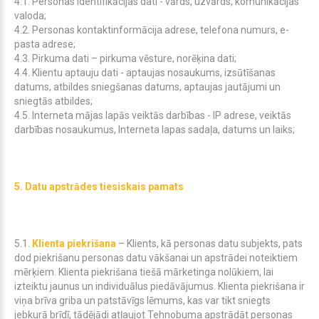
4.1. Personas identifikācijas dati - vārds, uzvārds, komunikācijas
valoda;
4.2. Personas kontaktinformācija adrese, telefona numurs, e-
pasta adrese;
4.3. Pirkuma dati – pirkuma vēsture, norēķina dati;
4.4. Klientu aptauju dati - aptaujas nosaukums, izsūtīšanas
datums, atbildes sniegšanas datums, aptaujas jautājumi un
sniegtās atbildes;
4.5. Interneta mājas lapās veiktās darbības - IP adrese, veiktās
darbības nosaukumus, Interneta lapas sadaļa, datums un laiks;
5.
Datu apstrādes tiesiskais pamats
5.1.
Klienta piekrišana
– Klients, kā personas datu subjekts, pats
dod piekrišanu personas datu vākšanai un apstrādei noteiktiem
mērķiem. Klienta piekrišana tiešā mārketinga nolūkiem, lai
izteiktu jaunus un individuālus piedāvājumus. Klienta piekrišana ir
viņa brīva griba un patstāvīgs lēmums, kas var tikt sniegts
jebkurā brīdī, tādējādi atļaujot
Tehnobuma
apstrādāt personas