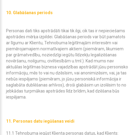
10. Glabāšanas periods
Personas dati tiks apstrādāti tikai tik ilgi, cik tas ir nepieciešams
apstrādes mērķa izpildei. Glabāšanas periods var būt pamatots
ar līgumu ar Klientu, Tehnobuma leģitīmajām interesēm vai
piemērojamajiem normatīvajiem aktiem (piemēram, likumiem
par grāmatvedību, noziedzīgi iegūtu līdzekļu legalizēšanas
novēršanu, noilgumu, civiltiesībām u.tml.). Kad mums nav
aktuālas leģitīmas biznesa vajadzības apstrādāt jūsu personisko
informāciju, mēs to vai nu dzēsīsim, vai anonimizēsim, vai, ja tas
nebūs iespējams (piemēram, jo jūsu personiskā informācija ir
saglabāta dublēšanas arhīvos), droši glabāsim un izolēsim to no
jebkādas turpmākas apstrādes līdz brīdim, kad dzēšana būs
iespējama.
11. Personas datu iegūšanas veidi
11.1 Tehnobuma iegūst Klienta personas datus, kad Klients: