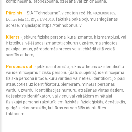
kombinēšana, ierobežošana, dzēšana vai iznīcināšana.
Pārzinis
– SIA “Tehnobuma”, vienotais reģ. Nr.
,
40203090189
, faktiskā pakalpojumu sniegšanas
Duntes iela 11, Rīga, LV-1013
adrese, m
ājaslapa: https://tehnobonus.lv
Klients
- jebkura fiziska persona, kura izmanto, ir izmantojusi, vai
ir izteikusi vēlēšanos izmantot jebkurus uzņēmuma sniegtos
pakalpojumus, pārdodamās preces vai ir jebkādā citā veidā
saistīts ar tiem;
Personas dati
- jebkura informācija, kas attiecas uz identificētu
vai identificējamu fizisku personu (datu subjekts); identificējama
fiziska persona ir tāda, kuru var tieši vai netieši identificēt, jo īpaši
atsaucoties uz identifikatoru, piemēram, minētās personas
vārdu, uzvārdu, identifikācijas numuru, atrašanās vietas datiem,
tiešsaistes identifikatoru vai vienu vai vairākiem minētajai
fiziskajai personai raksturīgiem fiziskās, fizioloģiskās, ģenētiskās,
garīgās, ekonomiskās, kultūras vai sociālās identitātes
faktoriem.