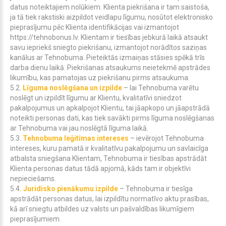
datus noteiktajiem nolūkiem. Klienta piekrišana ir tam saistoša,
ja tā tiek rakstiski aizpildot veidlapu līgumu, nosūtot elektronisko
pieprasījumu pēc Klienta identifikācijas vai izmantojot
https://tehnobonus.lv. Klientam ir tiesības jebkurā laikā atsaukt
savu iepriekš sniegto piekrišanu, izmantojot norādītos saziņas
kanālus ar
Tehnobuma
. Pieteiktās izmaiņas stāsies spēkā trīs
darba dienu laikā. Piekrišanas atsaukums neietekmē apstrādes
likumību, kas pamatojas uz piekrišanu pirms atsaukuma.
5.2.
Līguma noslēgšana un izpilde
– lai
Tehnobuma
varētu
noslēgt un izpildīt līgumu ar Klientu, kvalitatīvi sniedzot
pakalpojumus un apkalpojot Klientu, tai jāapkopo un jāapstrādā
noteikti personas dati, kas tiek savākti pirms līguma noslēgšanas
ar
Tehnobuma
vai jau noslēgtā līguma laikā.
5.3.
Tehnobuma
leģitīmas intereses
– ievērojot
Tehnobuma
intereses, kuru pamatā ir kvalitatīvu pakalpojumu un savlaicīga
atbalsta sniegšana Klientam,
Tehnobuma
ir tiesības apstrādāt
Klienta personas datus tādā apjomā, kāds tam ir objektīvi
nepieciešams.
5.4
. Juridisko pienākumu izpilde
–
Tehnobuma
ir tiesīga
apstrādāt personas datus, lai izpildītu normatīvo aktu prasības,
kā arī sniegtu atbildes uz valsts un pašvaldības likumīgiem
pieprasījumiem.