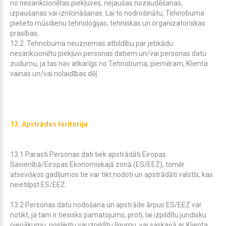
no nesankcionētas piekļuves, nejaušas nozaudēšanas,
izpaušanas vai iznīcināšanas. Lai to nodrošinātu, Tehnobuma
pielieto mūsdienu tehnoloģijas, tehniskas un organizatoriskas
prasības.
12.2. Tehnobuma neuzņemas atbildību par jebkādu
nesankcionētu piekļuvi personas datiem un/vai personas datu
zudumu, ja tas nav atkarīgs no Tehnobuma, piemēram, Klienta
vainas un/vai nolaidības dēļ.
13. Apstrādes teritorija
13.1 Parasti Personas dati tiek apstrādāti Eiropas
Savienībā/Eiropas Ekonomiskajā zonā (ES/EEZ), tomēr
atsevišķos gadījumos tie var tikt nodoti un apstrādāti valstīs, kas
neietilpst ES/EEZ.
13.2 Personas datu nodošana un apstrāde ārpus ES/EEZ var
notikt, ja tam ir tiesisks pamatojums, proti, lai izpildītu juridisku
pienākumu, noslēgtu vai izpildītu līgumu, vai saskaņā ar Klienta