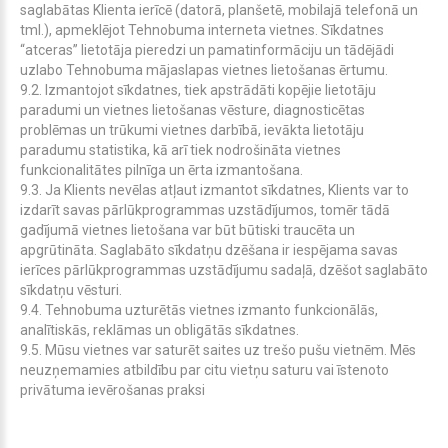
saglabātas Klienta ierīcē (datorā, planšetē, mobilajā telefonā un
tml.), apmeklējot Tehnobuma interneta vietnes. Sīkdatnes
“atceras” lietotāja pieredzi un pamatinformāciju un tādējādi
uzlabo Tehnobuma mājaslapas vietnes lietošanas ērtumu.
9.2. Izmantojot sīkdatnes, tiek apstrādāti kopējie lietotāju
paradumi un vietnes lietošanas vēsture, diagnosticētas
problēmas un trūkumi vietnes darbībā, ievākta lietotāju
paradumu statistika, kā arī tiek nodrošināta vietnes
funkcionalitātes pilnīga un ērta izmantošana.
9.3. Ja Klients nevēlas atļaut izmantot sīkdatnes, Klients var to
izdarīt savas pārlūkprogrammas uzstādījumos, tomēr tādā
gadījumā vietnes lietošana var būt būtiski traucēta un
apgrūtināta. Saglabāto sīkdatņu dzēšana ir iespējama savas
ierīces pārlūkprogrammas uzstādījumu sadaļā, dzēšot saglabāto
sīkdatņu vēsturi.
9.4. Tehnobuma uzturētās vietnes izmanto funkcionālās,
analītiskās, reklāmas un obligātās sīkdatnes.
9.5. Mūsu vietnes var saturēt saites uz trešo pušu vietnēm. Mēs
neuzņemamies atbildību par citu vietņu saturu vai īstenoto
privātuma ievērošanas praksi