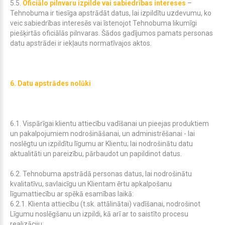
5.
5
.
Oficiālo pilnvaru izpilde vai sabiedrības intereses
–
Tehnobuma
ir tiesīga apstrādāt datus, lai izpildītu uzdevumu, ko
veic sabiedrības interesēs vai īstenojot
Tehnobuma
likumīgi
piešķirtās oficiālās pilnvaras. Šādos gadījumos pamats personas
datu apstrādei ir iekļauts normatīvajos aktos.
6.
Datu apstrādes nolūki
6.1. Vispārīgai klientu attiecību vadīšanai un pieejas produktiem
un pakalpojumiem nodrošināšanai, un administrēšanai - lai
noslēgtu un izpildītu līgumu ar Klientu; lai nodrošinātu datu
aktualitāti un pareizību, pārbaudot un papildinot datus.
6.2. Tehnobuma apstrādā personas datus, lai nodrošinātu
kvalitatīvu, savlaicīgu un Klientam ērtu apkalpošanu
līgumattiecību ar spēkā esamības laikā:
6.2.1. Klienta attiecību (t.sk. attālinātai) vadīšanai, nodrošinot
Līgumu noslēgšanu un izpildi, kā arī ar to saistīto procesu
realizāciju;