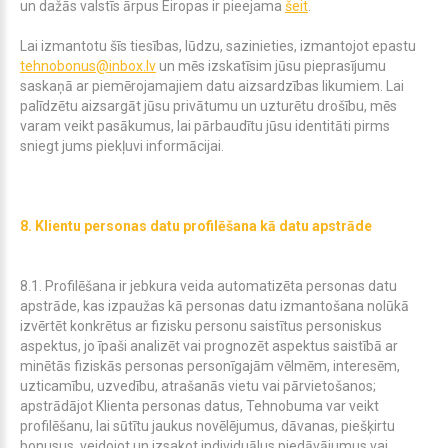
un dažās valstīs ārpus Eiropas ir pieejama
šeit
.
Lai izmantotu šīs tiesības, lūdzu, sazinieties, izmantojot
epastu
tehnobonus@inbox.lv
un mēs izskatīsim jūsu pieprasījumu
saskaņā ar piemērojamajiem datu aizsardzības likumiem. Lai
palīdzētu aizsargāt jūsu privātumu un uzturētu drošību, mēs
varam veikt pasākumus, lai pārbaudītu jūsu identitāti pirms
sniegt jums piekļuvi informācijai.
8. Klientu personas datu profilēšana kā datu apstrāde
8.1. Profilēšana ir jebkura veida automatizēta personas datu
apstrāde, kas izpaužas kā personas datu izmantošana nolūkā
izvērtēt konkrētus ar fizisku personu saistītus personiskus
aspektus, jo īpaši analizēt vai prognozēt aspektus saistībā ar
minētās fiziskās personas personīgajām vēlmēm, interesēm,
uzticamību, uzvedību, atrašanās vietu vai pārvietošanos;
apstrādājot Klienta personas datus, Tehnobuma var veikt
profilēšanu, lai sūtītu jaukus novēlējumus, dāvanas, piešķirtu
bonusus, veidojot un izsakot individuālus piedāvājumus vai