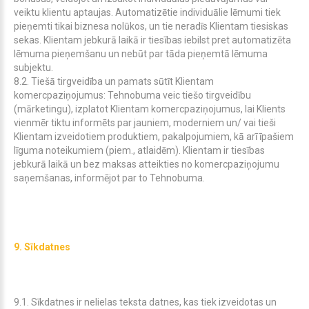
veiktu klientu aptaujas. Automatizētie individuālie lēmumi tiek
pieņemti tikai biznesa nolūkos, un tie neradīs Klientam tiesiskas
sekas. Klientam jebkurā laikā ir tiesības iebilst pret automatizēta
lēmuma pieņemšanu un nebūt par tāda pieņemtā lēmuma
subjektu.
8.2. Tiešā tirgveidība un pamats sūtīt Klientam
komercpaziņojumus: Tehnobuma veic tiešo tirgveidību
(mārketingu), izplatot Klientam komercpaziņojumus, lai Klients
vienmēr tiktu informēts par jauniem, moderniem un/ vai tieši
Klientam izveidotiem produktiem, pakalpojumiem, kā arī īpašiem
līguma noteikumiem (piem., atlaidēm). Klientam ir tiesības
jebkurā laikā un bez maksas atteikties no komercpaziņojumu
saņemšanas, informējot par to Tehnobuma.
9. Sīkdatnes
9.1. Sīkdatnes ir nelielas teksta datnes, kas tiek izveidotas un