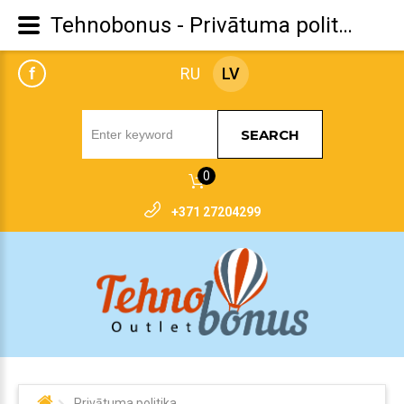
Tehnobonus - Privātuma politika
f
RU
LV
SEARCH
0
+371 27204299
Privātuma politika