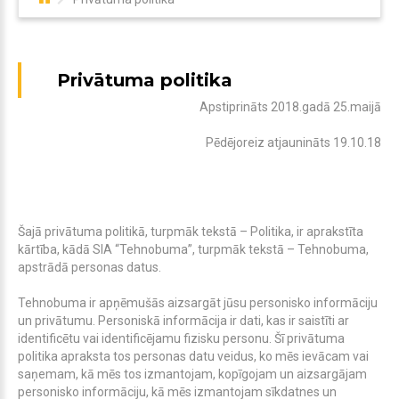
Privātuma politika
Apstiprināts 2018.gadā 25.maijā
Pēdējoreiz atjaunināts
19.10.18
Šajā privātuma politikā, turpmāk tekstā – Politika, ir aprakstīta
kārtība, kādā SIA “Tehnobuma”, turpmāk tekstā – Tehnobuma,
apstrādā personas datus.
Tehnobuma ir apņēmušās aizsargāt jūsu personisko informāciju
un privātumu. Personiskā informācija ir dati, kas ir saistīti ar
identificētu vai identificējamu fizisku personu. Šī privātuma
politika apraksta tos personas datu veidus, ko mēs ievācam vai
saņemam, kā mēs tos izmantojam, kopīgojam un aizsargājam
personisko informāciju, kā mēs izmantojam sīkdatnes un