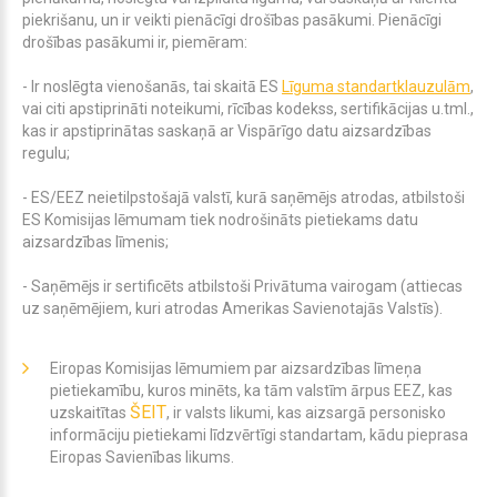
piekrišanu, un ir veikti pienācīgi drošības pasākumi. Pienācīgi
drošības pasākumi ir, piemēram:
- Ir noslēgta vienošanās, tai skaitā ES
Līguma standartklauzulām
,
vai citi apstiprināti noteikumi, rīcības kodekss, sertifikācijas u.tml.,
kas ir apstiprinātas saskaņā ar Vispārīgo datu aizsardzības
regulu;
- ES/EEZ neietilpstošajā valstī, kurā saņēmējs atrodas, atbilstoši
ES Komisijas lēmumam tiek nodrošināts pietiekams datu
aizsardzības līmenis;
- Saņēmējs ir sertificēts atbilstoši Privātuma vairogam (attiecas
uz saņēmējiem, kuri atrodas Amerikas Savienotajās Valstīs).
Eiropas Komisijas lēmumiem par aizsardzības līmeņa
pietiekamību, kuros minēts, ka tām valstīm ārpus EEZ, kas
ŠEIT
uzskaitītas
, ir valsts likumi, kas aizsargā personisko
informāciju pietiekami līdzvērtīgi standartam, kādu pieprasa
Eiropas Savienības likums.