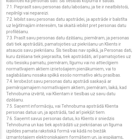
klasificēti kā personas dati. Šīs tiesības kopumā ir šādas:
7.1. Pieprasīt savu personas datu labošanu, ja tie ir neatbilstoši,
nepilnīgi vai nepareizi.
7.2. Iebilst savu personas datu apstrādei, ja apstrāde ir balstīta
uz leģitīmajām interesēm, tai skaitā iebilst pret personas datu
profilēšanu.
7.3. Prasīt savu personas datu dzēšanu, piemēram, ja personas
dati tiek apstrādāti, pamatojoties uz piekrišanu un Klients ir
atsaucis savu piekrišanu. Šīs tiesības nav spēkā, ja Personas dati,
kuru dzēšana tiek pieprasīta, tiek apstrādāti, arī pamatojoties uz
citu tiesisku pamatu, piemēram, līgumu vai no attiecīgiem
normatīvajiem aktiem izrietošajiem pienākumiem, vai to
saglabāšanu nosaka spēkā esošo normatīvo aktu prasības.
7.4. Ierobežot savu personas datu apstrādi saskaņā ar
piemērojamajiem normatīvajiem aktiem, piemēram, laikā, kad
Tehnobuma izvērtē, vai Klientam ir tiesības uz savu datu
dzēšanu.
7.5. Saņemt informāciju, vai Tehnobuma apstrādā Klienta
personas datus un, ja apstrādā, tad arī piekļūt tiem.
7.6. Saņemt savus personas datus, ko Klients ir sniedzis
Tehnobuma un kas tiek apstrādāti uz piekrišanas un līguma
izpildes pamata rakstiskā formā vai kādā no biežāk
izmantotajiem elektroniskajiem formātiem un, ja iespējams,