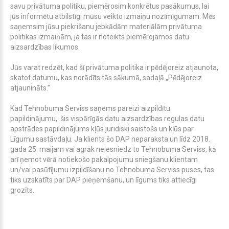
savu privātuma politiku, piemērosim konkrētus pasākumus, lai
jūs informētu atbilstīgi mūsu veikto izmaiņu nozīmīgumam. Mēs
saņemsim jūsu piekrišanu jebkādām materiālām privātuma
politikas izmaiņām, ja tas ir noteikts piemērojamos datu
aizsardzības likumos.
Jūs varat redzēt, kad šī privātuma politika ir pēdējoreiz atjaunota,
skatot datumu, kas norādīts tās sākumā, sadaļā „Pēdējoreiz
atjaunināts.”
Kad Tehnobuma Serviss saņems pareizi aizpildītu
papildinājumu, šis vispārīgās datu aizsardzības regulas datu
apstrādes papildinājums kļūs juridiski saistošs un kļūs par
Līgumu sastāvdaļu. Ja klients šo DAP neparaksta un līdz 2018.
gada 25. maijam vai agrāk neiesniedz to Tehnobuma Serviss, kā
arī ņemot vērā notiekošo pakalpojumu sniegšanu klientam
un/vai pasūtījumu izpildīšanu no Tehnobuma Serviss puses, tas
tiks uzskatīts par DAP pieņemšanu, un līgums tiks attiecīgi
grozīts.