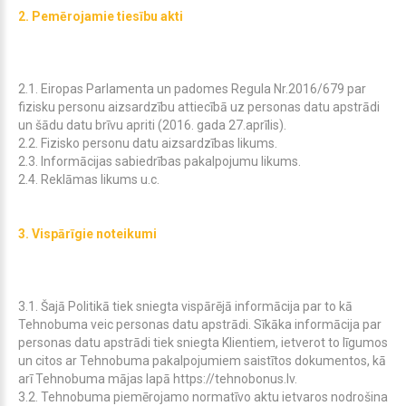
2.
Pemērojamie tiesību akti
2.1. Eiropas Parlamenta un padomes Regula Nr.2016/679 par
fizisku personu aizsardzību attiecībā uz personas datu apstrādi
un šādu datu brīvu apriti (2016. gada 27.aprīlis).
2.2. Fizisko personu datu aizsardzības likums.
2.3. Informācijas sabiedrības pakalpojumu likums.
2.4. Reklāmas likums u.c.
3.
Vispārīgie noteikumi
3.1. Šajā Politikā tiek sniegta vispārējā informācija par to kā
Tehnobuma
veic personas datu apstrādi. Sīkāka informācija par
personas datu apstrādi tiek sniegta Klientiem, ietverot to līgumos
un citos ar
Tehnobuma
pakalpojumiem saistītos dokumentos, kā
arī
Tehnobuma
mājas lapā
https://tehnobonus.lv.
3.2.
Tehnobuma
piemērojamo normatīvo aktu ietvaros nodrošina