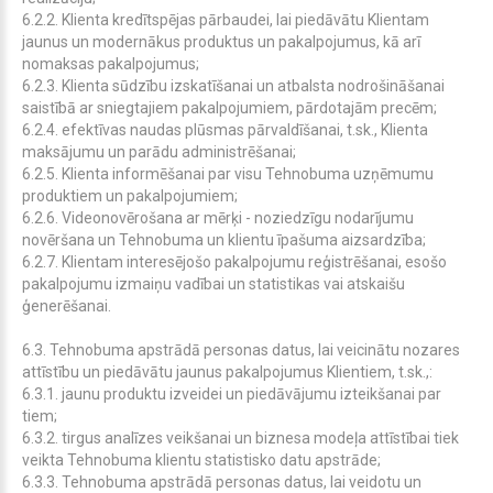
6.2.2. Klienta kredītspējas pārbaudei, lai piedāvātu Klientam
jaunus un modernākus produktus un pakalpojumus, kā arī
nomaksas pakalpojumus;
6.2.3. Klienta sūdzību izskatīšanai un atbalsta nodrošināšanai
saistībā ar sniegtajiem pakalpojumiem, pārdotajām precēm;
6.2.4. efektīvas naudas plūsmas pārvaldīšanai, t.sk., Klienta
maksājumu un parādu administrēšanai;
6.2.5. Klienta informēšanai par visu Tehnobuma uzņēmumu
produktiem un pakalpojumiem;
6.2.6. Videonovērošana ar mērķi - noziedzīgu nodarījumu
novēršana un Tehnobuma un klientu īpašuma aizsardzība;
6.2.7. Klientam interesējošo pakalpojumu reģistrēšanai, esošo
pakalpojumu izmaiņu vadībai un statistikas vai atskaišu
ģenerēšanai.
6.3. Tehnobuma apstrādā personas datus, lai veicinātu nozares
attīstību un piedāvātu jaunus pakalpojumus Klientiem, t.sk.,:
6.3.1. jaunu produktu izveidei un piedāvājumu izteikšanai par
tiem;
6.3.2. tirgus analīzes veikšanai un biznesa modeļa attīstībai tiek
veikta Tehnobuma klientu statistisko datu apstrāde;
6.3.3. Tehnobuma apstrādā personas datus, lai veidotu un