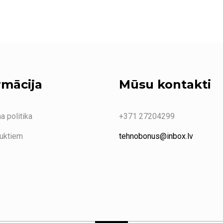
rmācija
Mūsu kontakti
a politika
+371 27204299
duktiem
tehnobonus@inbox.lv