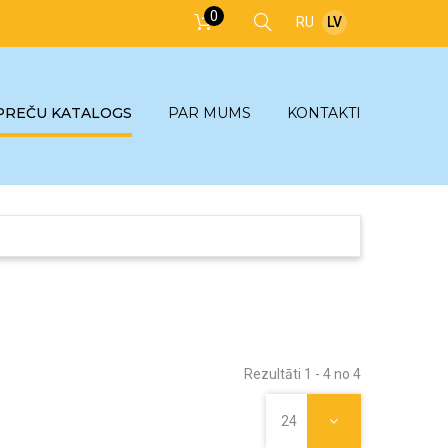
0
RU
LV
PREČU KATALOGS
PAR MUMS
KONTAKTI
Rezultāti 1 - 4 no 4
24