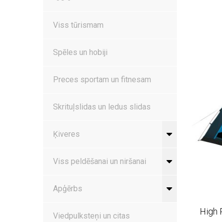
Viss tūrismam
Spēles un hobiji
Preces sportam un fitnesam
Skrituļslidas un ledus slidas
Ķiveres
Viss peldēšanai un niršanai
Apģērbs
High
Viedpulksteņi un citas