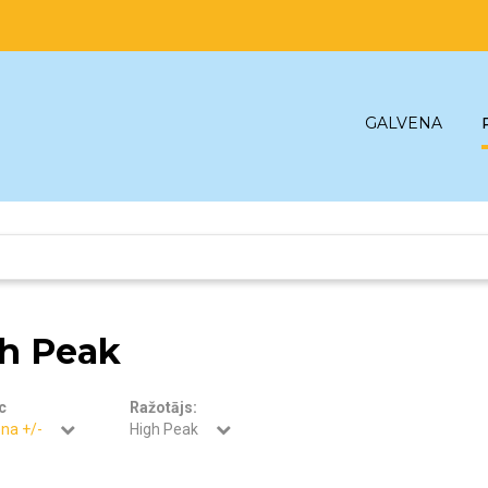
GALVENA
h Peak
c
Ražotājs:
na +/-
High Peak