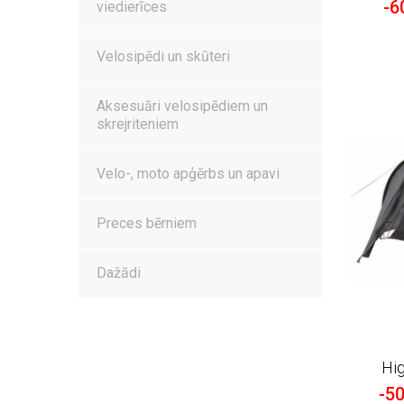
-6
viedierīces
Velosipēdi un skūteri
Aksesuāri velosipēdiem un
skrejriteniem
Velo-, moto apģērbs un apavi
Preces bērniem
Dažādi
Hi
-5