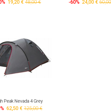
0%
19,20 €
48,00 €
-60%
24,00 €
60,00
gh Peak Nevada 4 Grey
0%
62,50 €
125,00 €