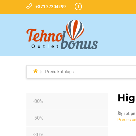
+371 27204299
f
Preču katalogs
Hig
-80%
Šķirot pē
-50%
Preces ce
-30%