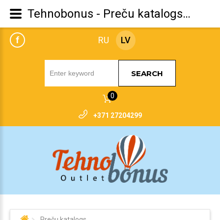
Tehnobonus - Preču katalogs Jack & Jones
f
RU
LV
SEARCH
0
+371 27204299
Preču katalogs