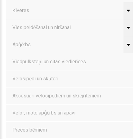
Ķiveres
Viss peldēšanai un niršanai
Apģērbs
Viedpulksteņi un citas viedierīces
Velosipēdi un skūteri
Aksesuāri velosipēdiem un skrejriteniem
Velo-, moto apģērbs un apavi
Preces bērniem