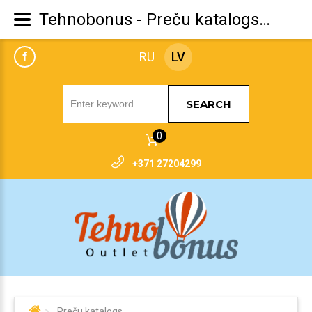
Tehnobonus - Preču katalogs Jack Wolfskin
f
RU
LV
SEARCH
0
+371 27204299
Preču katalogs