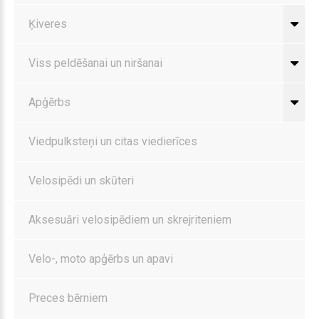
Ķiveres
Viss peldēšanai un niršanai
Apģērbs
Viedpulksteņi un citas viedierīces
Velosipēdi un skūteri
Aksesuāri velosipēdiem un skrejriteniem
Velo-, moto apģērbs un apavi
Preces bērniem