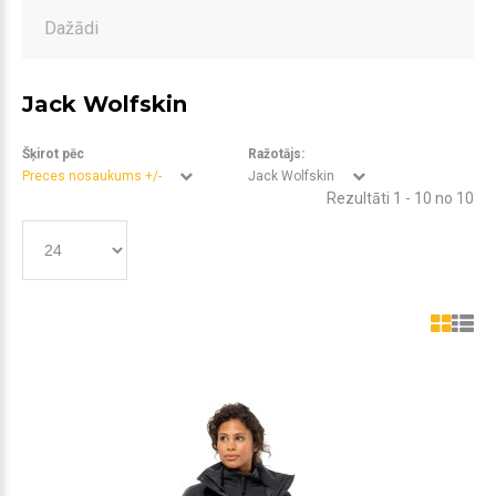
Dažādi
Jack Wolfskin
Šķirot pēc
Ražotājs:
Preces nosaukums +/-
Jack Wolfskin
Rezultāti 1 - 10 no 10