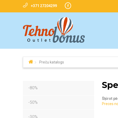
+371 27204299
f
Preču katalogs
Sp
-80%
Šķirot pē
-50%
Preces n
-30%