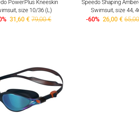
do PowerPlus Kneeskin
Speedo Shaping Amber
imsuit, size 10/36 (L)
Swimsuit, size 44, 4
0%
31,60 €
79,00 €
-60%
26,00 €
65,00