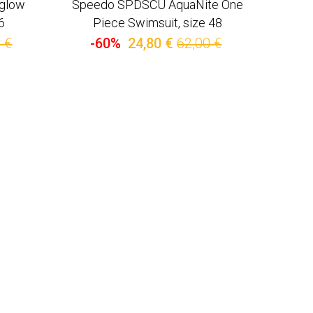
glow
Speedo SPDSCU AquaNite One
6
Piece Swimsuit, size 48
 €
-60%
24,80 €
62,00 €