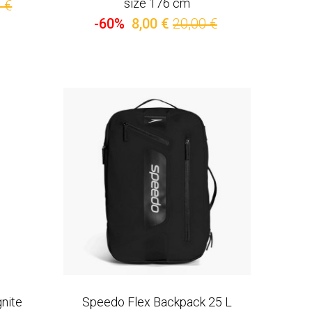
size 176 cm
 €
-60%
8,00 €
20,00 €
nite
Speedo Flex Backpack 25 L