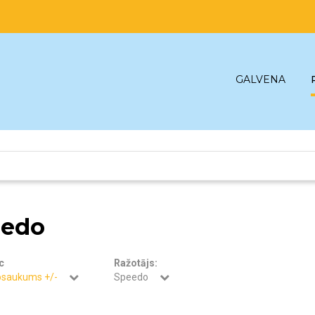
GALVENA
eedo
c
Ražotājs:
osaukums +/-
Speedo