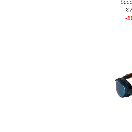
Spee
Sw
-6