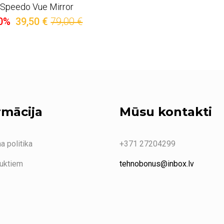
Speedo Vue Mirror
0%
39,50 €
79,00 €
rmācija
Mūsu kontakti
a politika
+371 27204299
duktiem
tehnobonus@inbox.lv