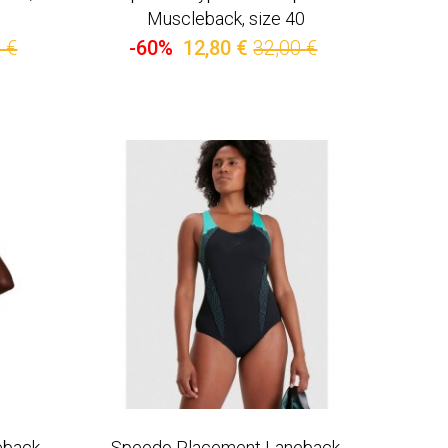
Muscleback, size 40
 €
-60%
12,80 €
32,00 €
eback
Speedo Placement Laneback