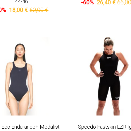
44-46
-60%
26,40 €
66,00
0%
18,00 €
60,00 €
 Eco Endurance+ Medalist,
Speedo Fastskin LZR Ig