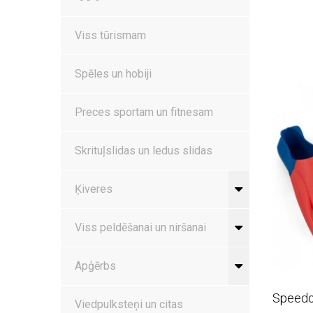
Viss tūrismam
Spēles un hobiji
Preces sportam un fitnesam
Skrituļslidas un ledus slidas
Ķiveres
Viss peldēšanai un niršanai
Apģērbs
Speedo 
Viedpulksteņi un citas