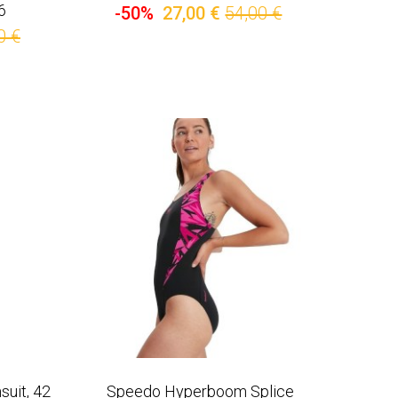
6
-50%
27,00 €
54,00 €
0 €
uit, 42
Speedo Hyperboom Splice