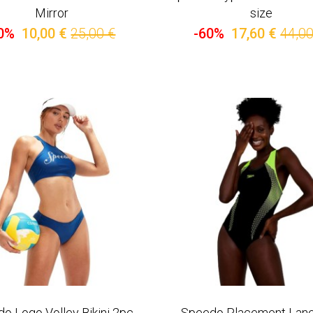
Mirror
size
0%
10,00 €
25,00 €
-60%
17,60 €
44,00
o Logo Volley Bikini 2pc
Speedo Placement Lan