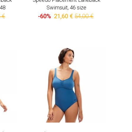
 48
Swimsuit, 46 size
 €
-60%
21,60 €
54,00 €