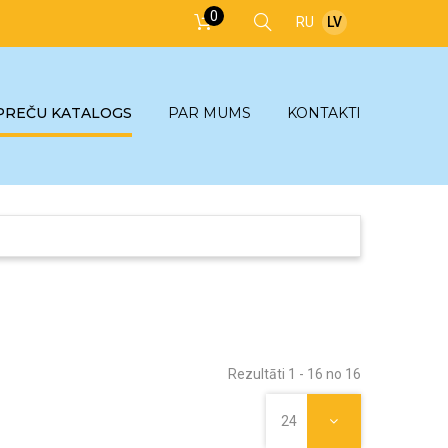
0
RU
LV
PREČU KATALOGS
PAR MUMS
KONTAKTI
Rezultāti 1 - 16 no 16
24