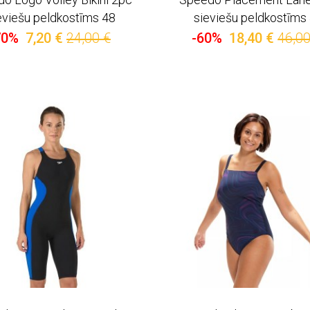
eviešu peldkostīms 48
sieviešu peldkostīms
70%
7,20 €
24,00 €
-60%
18,40 €
46,00