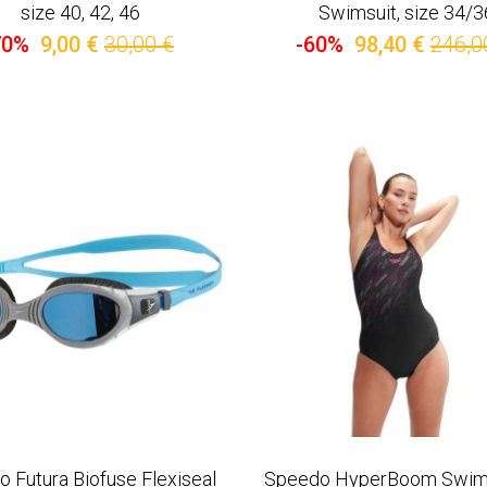
size 40, 42, 46
Swimsuit, size 34/3
70%
9,00 €
30,00 €
-60%
98,40 €
246,0
 Futura Biofuse Flexiseal
Speedo HyperBoom Swims