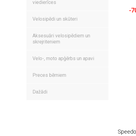
viedierīces
-7
Velosipēdi un skūteri
Aksesuāri velosipēdiem un
skrejriteniem
Velo-, moto apģērbs un apavi
Preces bērniem
Dažādi
Speedo