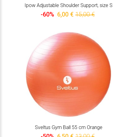
Ipow Adjustable Shoulder Support, size S
-60%
6,00 €
15,00 €
Sveltus Gym Ball 55 cm Orange
-50%
6,50 €
13,00 €