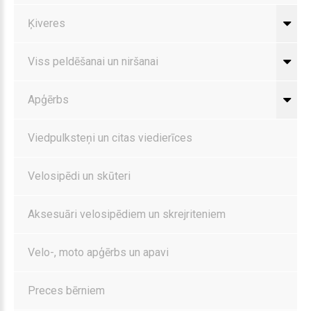
Ķiveres
Viss peldēšanai un niršanai
Apģērbs
Viedpulksteņi un citas viedierīces
Velosipēdi un skūteri
Aksesuāri velosipēdiem un skrejriteniem
Velo-, moto apģērbs un apavi
Preces bērniem