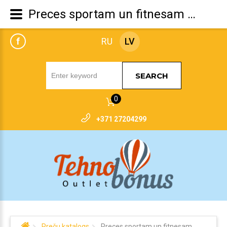
Preces sportam un fitnesam 404 kļūda: meklētā prece neeksistē.
f
RU
LV
SEARCH
0
+371 27204299
Preču katalogs
Preces sportam un fitnesam