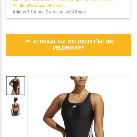
Peldkostīmi un peldbikses
Adidas 3-Stripes Swimsuit, 46/48 size
ATPAKAĻ UZ: PELDKOSTĪMI UN
PELDBIKSES