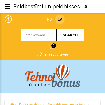
Peldkostīmi un peldbikses : Adidas 3-Stripes Swimsuit, 46/48 size
f
RU
LV
SEARCH
0
+371 27204299
Preču katalogs
Viss peldēšanai un niršanai