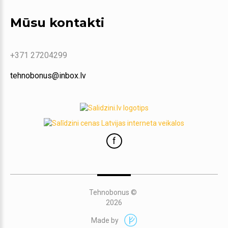
Mūsu kontakti
+371 27204299
tehnobonus@inbox.lv
f
Tehnobonus
©
2026
Made by