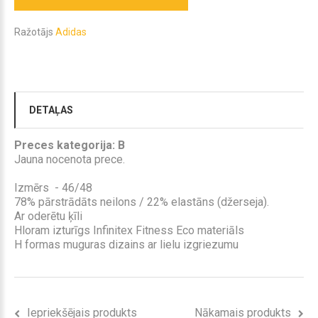
Ražotājs
Adidas
DETAĻAS
Preces kategorija: B
Jauna nocenota prece.
Izmērs - 46/48
78% pārstrādāts neilons / 22% elastāns (džerseja).
Ar oderētu ķīli
Hloram izturīgs Infinitex Fitness Eco materiāls
H formas muguras dizains ar lielu izgriezumu
Iepriekšējais produkts
Nākamais produkts