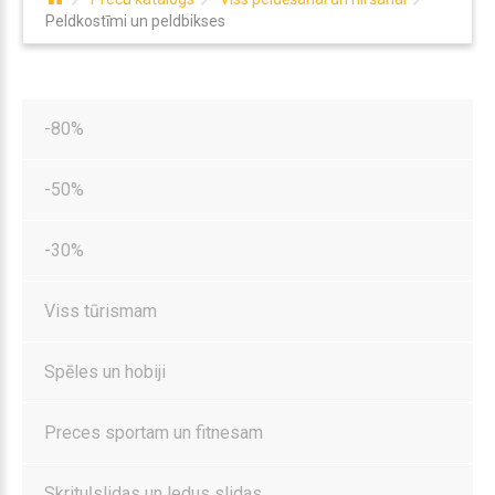
Peldkostīmi un peldbikses
-80%
-50%
-30%
Viss tūrismam
Spēles un hobiji
Preces sportam un fitnesam
Skrituļslidas un ledus slidas