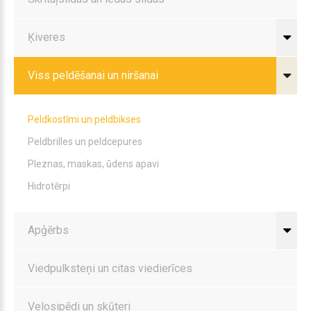
Ķiveres
Viss peldēšanai un niršanai
Peldkostīmi un peldbikses
Peldbrilles un peldcepures
Pleznas, maskas, ūdens apavi
Hidrotērpi
Apģērbs
Viedpulksteņi un citas viedierīces
Velosipēdi un skūteri