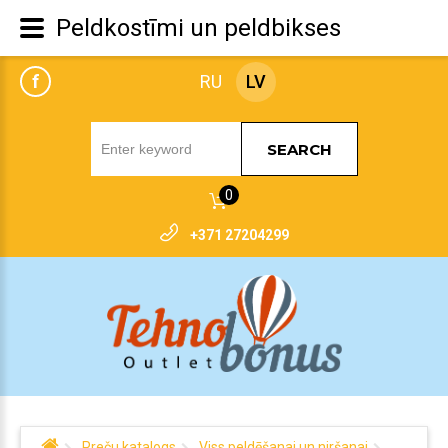
Peldkostīmi un peldbikses
f
RU
LV
SEARCH
0
+371 27204299
Preču katalogs
Viss peldēšanai un niršanai