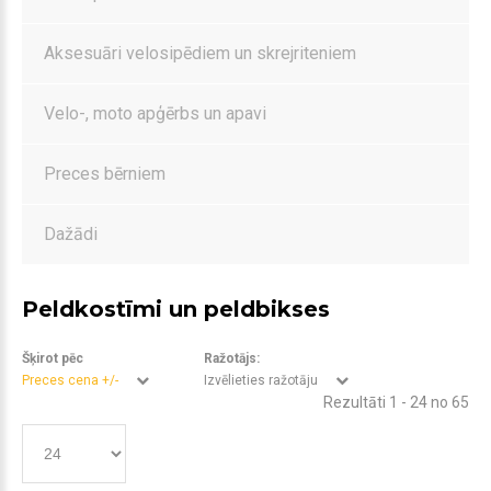
Aksesuāri velosipēdiem un skrejriteniem
Velo-, moto apģērbs un apavi
Preces bērniem
Dažādi
Peldkostīmi un peldbikses
Šķirot pēc
Ražotājs:
Preces cena +/-
Izvēlieties ražotāju
Rezultāti 1 - 24 no 65