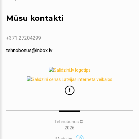
Mūsu kontakti
+371 27204299
tehnobonus@inbox.lv
f
Tehnobonus
©
2026
Made by